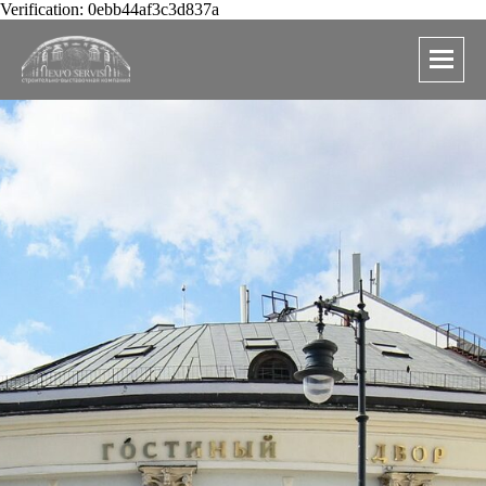
Verification: 0ebb44af3c3d837a